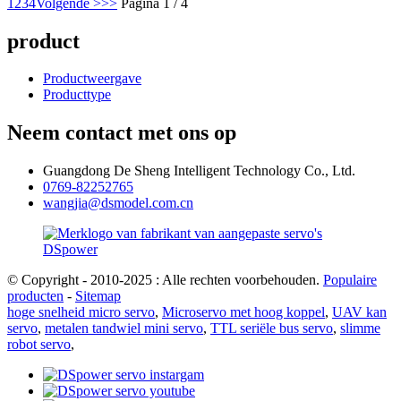
1
2
3
4
Volgende >
>>
Pagina 1 / 4
product
Productweergave
Producttype
Neem contact met ons op
Guangdong De Sheng Intelligent Technology Co., Ltd.
0769-82252765
wangjia@dsmodel.com.cn
© Copyright - 2010-2025 : Alle rechten voorbehouden.
Populaire
producten
-
Sitemap
hoge snelheid micro servo
,
Microservo met hoog koppel
,
UAV kan
servo
,
metalen tandwiel mini servo
,
TTL seriële bus servo
,
slimme
robot servo
,