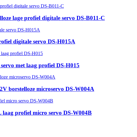
loze lage profiel digitale servo DS-B011-C
ofiel digitale servo DS-H015A
e servo met laag profiel DS-H015
7 12V borstelloze microservo DS-W004A
L laag profiel micro servo DS-W004B