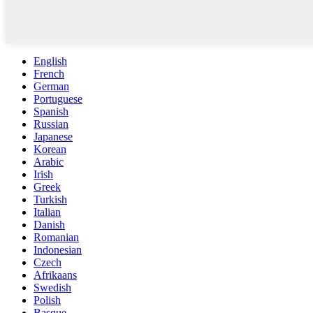
English
French
German
Portuguese
Spanish
Russian
Japanese
Korean
Arabic
Irish
Greek
Turkish
Italian
Danish
Romanian
Indonesian
Czech
Afrikaans
Swedish
Polish
Basque