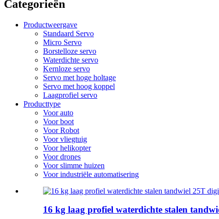
Categorieën
Productweergave
Standaard Servo
Micro Servo
Borstelloze servo
Waterdichte servo
Kernloze servo
Servo met hoge holtage
Servo met hoog koppel
Laagprofiel servo
Producttype
Voor auto
Voor boot
Voor Robot
Voor vliegtuig
Voor helikopter
Voor drones
Voor slimme huizen
Voor industriële automatisering
16 kg laag profiel waterdichte stalen tandw