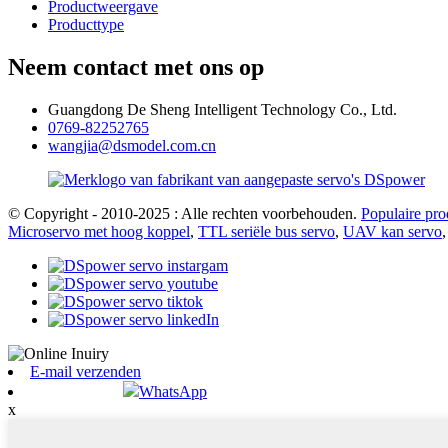
Productweergave
Producttype
Neem contact met ons op
Guangdong De Sheng Intelligent Technology Co., Ltd.
0769-82252765
wangjia@dsmodel.com.cn
© Copyright - 2010-2025 : Alle rechten voorbehouden.
Populaire pro
Microservo met hoog koppel
,
TTL seriële bus servo
,
UAV kan servo
E-mail verzenden
WhatsApp
x