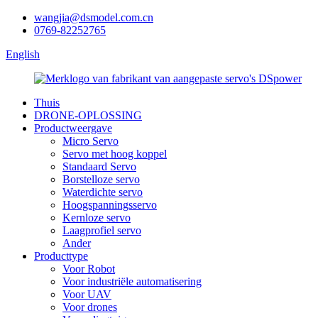
wangjia@dsmodel.com.cn
0769-82252765
English
Thuis
DRONE-OPLOSSING
Productweergave
Micro Servo
Servo met hoog koppel
Standaard Servo
Borstelloze servo
Waterdichte servo
Hoogspanningsservo
Kernloze servo
Laagprofiel servo
Ander
Producttype
Voor Robot
Voor industriële automatisering
Voor UAV
Voor drones