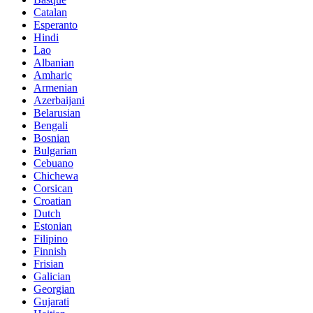
Catalan
Esperanto
Hindi
Lao
Albanian
Amharic
Armenian
Azerbaijani
Belarusian
Bengali
Bosnian
Bulgarian
Cebuano
Chichewa
Corsican
Croatian
Dutch
Estonian
Filipino
Finnish
Frisian
Galician
Georgian
Gujarati