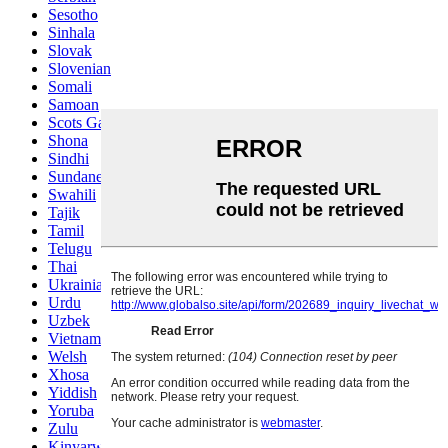
Sesotho
Sinhala
Slovak
Slovenian
Somali
Samoan
Scots Gaelic
Shona
Sindhi
Sundanese
Swahili
Tajik
Tamil
Telugu
Thai
Ukrainian
Urdu
Uzbek
Vietnamese
Welsh
Xhosa
Yiddish
Yoruba
Zulu
Kinyarwanda