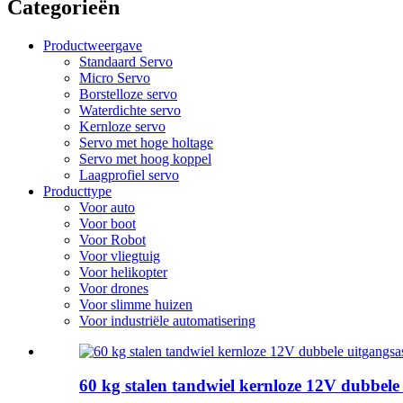
Categorieën
Productweergave
Standaard Servo
Micro Servo
Borstelloze servo
Waterdichte servo
Kernloze servo
Servo met hoge holtage
Servo met hoog koppel
Laagprofiel servo
Producttype
Voor auto
Voor boot
Voor Robot
Voor vliegtuig
Voor helikopter
Voor drones
Voor slimme huizen
Voor industriële automatisering
60 kg stalen tandwiel kernloze 12V dubbele