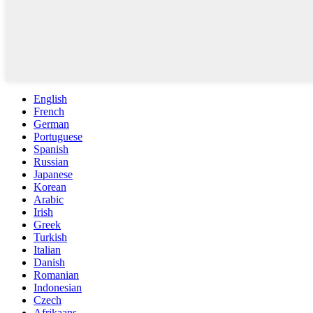
English
French
German
Portuguese
Spanish
Russian
Japanese
Korean
Arabic
Irish
Greek
Turkish
Italian
Danish
Romanian
Indonesian
Czech
Afrikaans