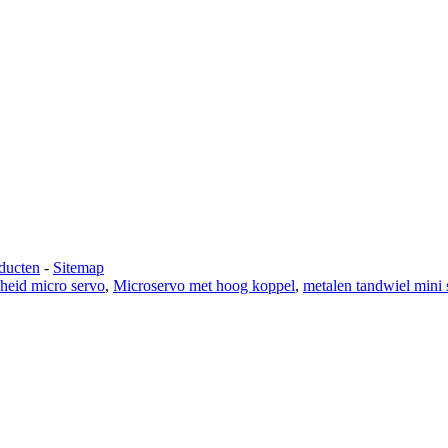
ducten
-
Sitemap
heid micro servo
,
Microservo met hoog koppel
,
metalen tandwiel mini 