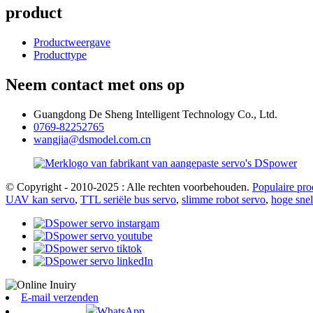
product
Productweergave
Producttype
Neem contact met ons op
Guangdong De Sheng Intelligent Technology Co., Ltd.
0769-82252765
wangjia@dsmodel.com.cn
© Copyright - 2010-2025 : Alle rechten voorbehouden.
Populaire pro
UAV kan servo
,
TTL seriële bus servo
,
slimme robot servo
,
hoge snel
E-mail verzenden
WhatsApp