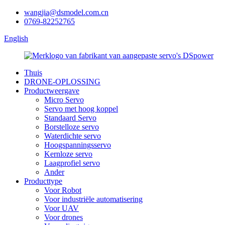
wangjia@dsmodel.com.cn
0769-82252765
English
Thuis
DRONE-OPLOSSING
Productweergave
Micro Servo
Servo met hoog koppel
Standaard Servo
Borstelloze servo
Waterdichte servo
Hoogspanningsservo
Kernloze servo
Laagprofiel servo
Ander
Producttype
Voor Robot
Voor industriële automatisering
Voor UAV
Voor drones