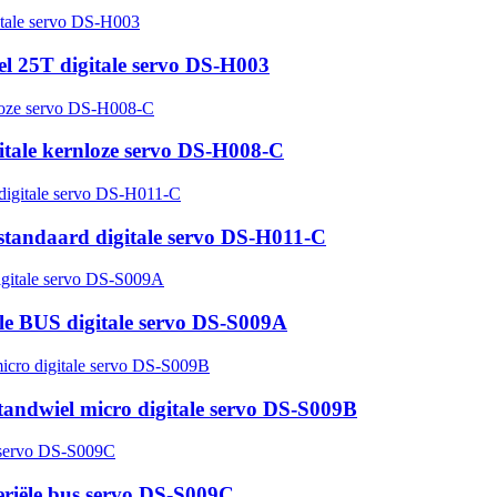
iel 25T digitale servo DS-H003
gitale kernloze servo DS-H008-C
 standaard digitale servo DS-H011-C
le BUS digitale servo DS-S009A
andwiel micro digitale servo DS-S009B
eriële bus servo DS-S009C