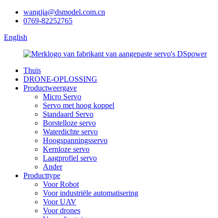
wangjia@dsmodel.com.cn
0769-82252765
English
Thuis
DRONE-OPLOSSING
Productweergave
Micro Servo
Servo met hoog koppel
Standaard Servo
Borstelloze servo
Waterdichte servo
Hoogspanningsservo
Kernloze servo
Laagprofiel servo
Ander
Producttype
Voor Robot
Voor industriële automatisering
Voor UAV
Voor drones