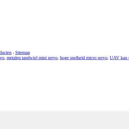
ducten
-
Sitemap
rvo
,
metalen tandwiel mini servo
,
hoge snelheid micro servo
,
UAV kan 