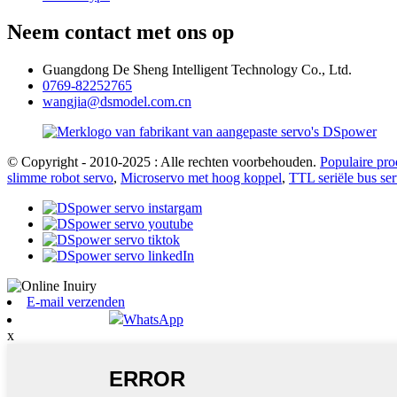
Neem contact met ons op
Guangdong De Sheng Intelligent Technology Co., Ltd.
0769-82252765
wangjia@dsmodel.com.cn
© Copyright - 2010-2025 : Alle rechten voorbehouden.
Populaire pro
slimme robot servo
,
Microservo met hoog koppel
,
TTL seriële bus se
E-mail verzenden
WhatsApp
x