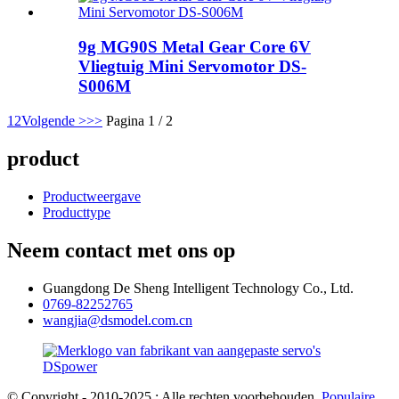
9g MG90S Metal Gear Core 6V
Vliegtuig Mini Servomotor DS-
S006M
1
2
Volgende >
>>
Pagina 1 / 2
product
Productweergave
Producttype
Neem contact met ons op
Guangdong De Sheng Intelligent Technology Co., Ltd.
0769-82252765
wangjia@dsmodel.com.cn
© Copyright - 2010-2025 : Alle rechten voorbehouden.
Populaire