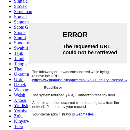
Sinhala
Slovak
Slovenian
Somali
Samoan
Scots Gaelic
Shona
Sindhi
Sundanese
Swahili
Tajik
Tamil
Telugu
Thai
Ukrainian
Urdu
Uzbek
Vietnamese
Welsh
Xhosa
Yiddish
Yoruba
Zulu
Kinyarwanda
Tatar