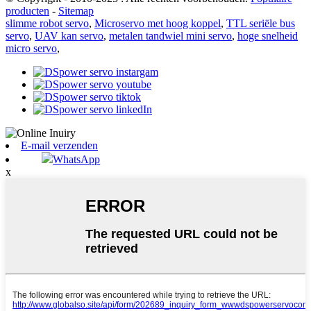
producten
-
Sitemap
slimme robot servo
,
Microservo met hoog koppel
,
TTL seriële bus
servo
,
UAV kan servo
,
metalen tandwiel mini servo
,
hoge snelheid
micro servo
,
E-mail verzenden
WhatsApp
x