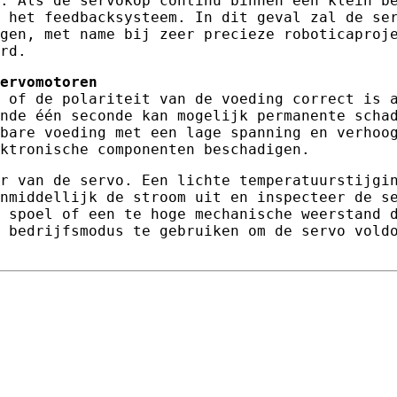
. Als de servokop continu binnen een klein b
 het feedbacksysteem. In dit geval zal de se
gen, met name bij zeer precieze roboticaproj
rd.
ervomotoren
 of de polariteit van de voeding correct is 
nde één seconde kan mogelijk permanente scha
bare voeding met een lage spanning en verhoo
ktronische componenten beschadigen.
r van de servo. Een lichte temperatuurstijgi
nmiddellijk de stroom uit en inspecteer de s
 spoel of een te hoge mechanische weerstand 
de bedrijfsmodus te gebruiken om de servo vold