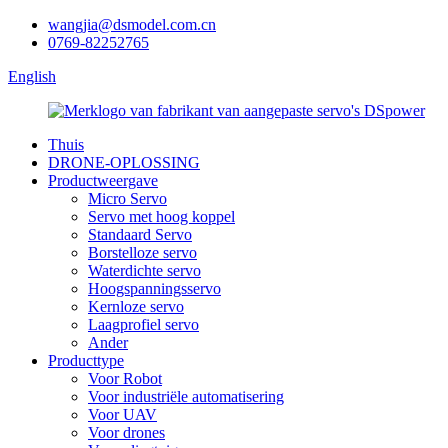
wangjia@dsmodel.com.cn
0769-82252765
English
Thuis
DRONE-OPLOSSING
Productweergave
Micro Servo
Servo met hoog koppel
Standaard Servo
Borstelloze servo
Waterdichte servo
Hoogspanningsservo
Kernloze servo
Laagprofiel servo
Ander
Producttype
Voor Robot
Voor industriële automatisering
Voor UAV
Voor drones