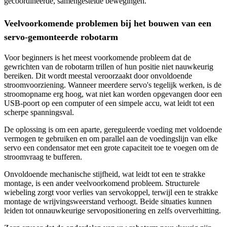
gecoördineerde, samengestelde bewegingen.
Veelvoorkomende problemen bij het bouwen van een
servo-gemonteerde robotarm
Voor beginners is het meest voorkomende probleem dat de
gewrichten van de robotarm trillen of hun positie niet nauwkeurig
bereiken. Dit wordt meestal veroorzaakt door onvoldoende
stroomvoorziening. Wanneer meerdere servo's tegelijk werken, is de
stroomopname erg hoog, wat niet kan worden opgevangen door een
USB-poort op een computer of een simpele accu, wat leidt tot een
scherpe spanningsval.
De oplossing is om een ​​aparte, gereguleerde voeding met voldoende
vermogen te gebruiken en om parallel aan de voedingslijn van elke
servo een condensator met een grote capaciteit toe te voegen om de
stroomvraag te bufferen.
Onvoldoende mechanische stijfheid, wat leidt tot een te strakke
montage, is een ander veelvoorkomend probleem. Structurele
wiebeling zorgt voor verlies van servokoppel, terwijl een te strakke
montage de wrijvingsweerstand verhoogt. Beide situaties kunnen
leiden tot onnauwkeurige servopositionering en zelfs oververhitting.