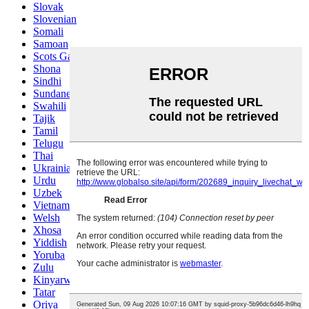
Slovak
Slovenian
Somali
Samoan
Scots Gaelic
Shona
Sindhi
Sundanese
Swahili
Tajik
Tamil
Telugu
Thai
Ukrainian
Urdu
Uzbek
Vietnamese
Welsh
Xhosa
Yiddish
Yoruba
Zulu
Kinyarwanda
Tatar
Oriya