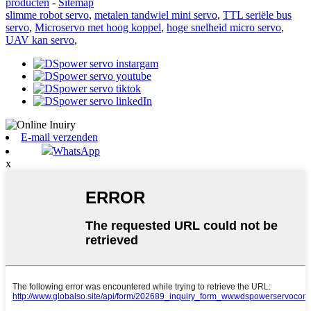
producten
-
Sitemap
slimme robot servo
,
metalen tandwiel mini servo
,
TTL seriële bus
servo
,
Microservo met hoog koppel
,
hoge snelheid micro servo
,
UAV kan servo
,
E-mail verzenden
WhatsApp
x