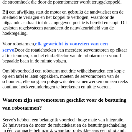
de stroomhoek die door de potentiometer wordt teruggekoppeld.
Bij een afwijking start de motor en gebruikt de tandwielset om de
snelheid te verlagen en het koppel te verhogen, waardoor de
uitgaande as draait tot de aangegeven positie is bereikt en stopt. Dit
gesloten regelsysteem garandeert de nauwkeurigheid van de
hoekregeling.
elk gewricht is voorzien van een
Voor robotarmen,
servo
Door de rotatiehoeken van meerdere servomotoren op elkaar
af te stemmen, kan het eind-effector van de robotarm een ​​vooraf
bepaalde baan in de ruimte volgen.
Om bijvoorbeeld een robotarm met drie vrijheidsgraden een kopje
op een tafel te laten oppakken, moeten de servomotoren van de
schouder-, elleboog- en polsgewrichten samenwerken om een ​​reeks
continue hoekveranderingen te berekenen en uit te voeren.
Waarom zijn servomotoren geschikt voor de besturing
van robotarmen?
Servo's hebben een belangrijk voordeel: hoge mate van integratie.
Ze huisvesten de motor, de reductiekast en de besturingsschakeling
in één compacte behuizing, waardoor ontwikkelaars een plug-and-