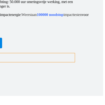
chting: 50.000 uur smeringsvrije werking, met een
ger is.
 impactenergie:
Weerstaan
100000 noodstop
impacttesten
voor