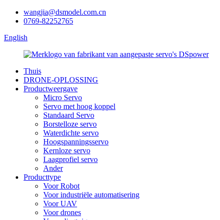
wangjia@dsmodel.com.cn
0769-82252765
English
Thuis
DRONE-OPLOSSING
Productweergave
Micro Servo
Servo met hoog koppel
Standaard Servo
Borstelloze servo
Waterdichte servo
Hoogspanningsservo
Kernloze servo
Laagprofiel servo
Ander
Producttype
Voor Robot
Voor industriële automatisering
Voor UAV
Voor drones