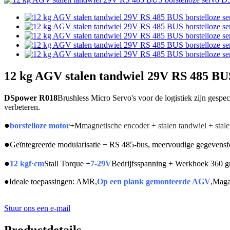
12 kg AGV stalen tandwiel 29V RS 485 BUS
DSpower R018
Brushless Micro Servo's voor de logistiek zijn gespec
verbeteren.
●
borstelloze motor
+M
magnetische encoder + stalen tandwiel + stal
●
Geïntegreerde modularisatie + RS 485-bus, meervoudige gegevens
●
12 kgf·cm
Stall Torque +
7-29V
Bedrijfsspanning + Werkhoek 360 g
●
Ideale toepassingen: AMR,
Op een plank gemonteerde AGV
,Maga
Stuur ons een e-mail
Productdetails