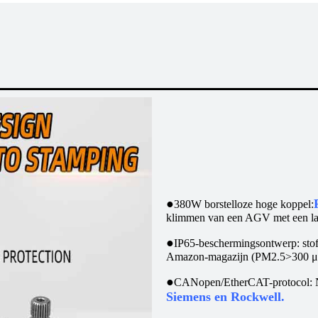
●
380W borstelloze hoge koppel:
klimmen van een AGV met een la
●
IP65-beschermingsontwerp: stofd
Amazon-magazijn (PM2.5>300 μ
●
CANopen/EtherCAT-protocol: Na
Siemens en Rockwell.