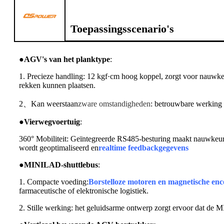
Toepassingsscenario's
●
AGV's van het planktype
:
1. Precieze handling: 12 kgf·cm hoog koppel, zorgt voor nauwkeu
rekken kunnen plaatsen.
2、Kan weerstaan
zware omstandigheden
: betrouwbare werking
●
Vierwegvoertuig
:
360° Mobiliteit: Geïntegreerde RS485-besturing maakt nauwkeurig
wordt geoptimaliseerd en
realtime feedbackgegevens
●
MINILAD-shuttlebus
:
1. Compacte voeding:
Borstelloze motoren en magnetische enc
farmaceutische of elektronische logistiek.
2. Stille werking: het geluidsarme ontwerp zorgt ervoor dat de