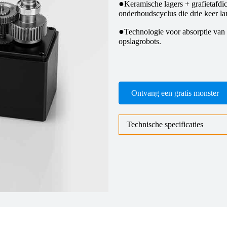
●
Keramische lagers + grafietafdi
onderhoudscyclus die drie keer lan
●
Technologie voor absorptie van
opslagrobots.
Ontvang een gratis monster
Technische specificaties