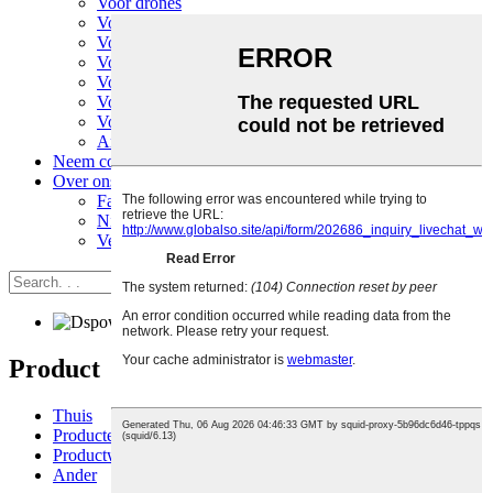
Voor drones
Voor vliegtuig
Voor helikopter
Voor slimme apparaten
Voor STEM Maker Education
Voor RC-auto's
Voor RC-boten
Ander
Neem contact met ons op
Over ons
Fabrieksrondleiding
Nieuws
Veelgestelde vragen
Product
Thuis
Producten
Productweergave
Ander