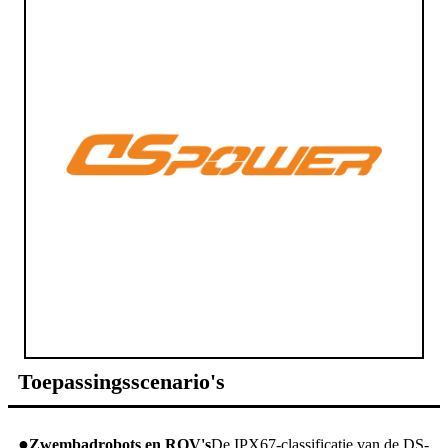
Toepassingsscenario's
●
Zwembadrobots en ROV's
De IPX67-classificatie van de DS-