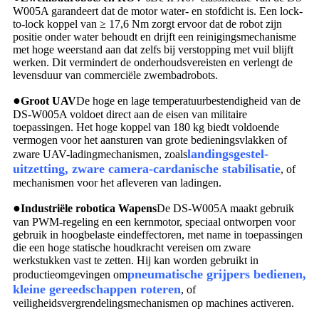
W005A garandeert dat de motor water- en stofdicht is. Een lock-
to-lock koppel van ≥ 17,6 Nm zorgt ervoor dat de robot zijn
positie onder water behoudt en drijft een reinigingsmechanisme
met hoge weerstand aan dat zelfs bij verstopping met vuil blijft
werken. Dit vermindert de onderhoudsvereisten en verlengt de
levensduur van commerciële zwembadrobots.
●
Groot
UAV
De hoge en lage temperatuurbestendigheid van de
DS-W005A voldoet direct aan de eisen van militaire
toepassingen. Het hoge koppel van 180 kg biedt voldoende
vermogen voor het aansturen van grote bedieningsvlakken of
landingsgestel-
zware UAV-ladingmechanismen, zoals
uitzetting, zware camera-cardanische stabilisatie
, of
mechanismen voor het afleveren van ladingen.
●
Industriële robotica
Wapens
De DS-W005A maakt gebruik
van PWM-regeling en een kernmotor, speciaal ontworpen voor
gebruik in hoogbelaste eindeffectoren, met name in toepassingen
die een hoge statische houdkracht vereisen om zware
werkstukken vast te zetten. Hij kan worden gebruikt in
pneumatische grijpers bedienen,
productieomgevingen om
kleine gereedschappen roteren
, of
veiligheidsvergrendelingsmechanismen op machines activeren.