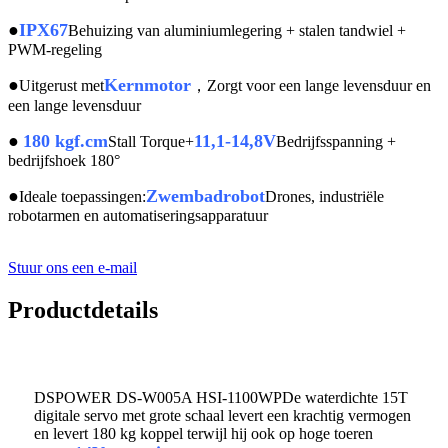
●
IPX67
Behuizing van aluminiumlegering + stalen tandwiel +
PWM-regeling
●
Kernmotor
Uitgerust met
，Zorgt voor een lange levensduur en
een lange levensduur
●
180 kgf.cm
11,1-14,8V
Stall Torque+
Bedrijfsspanning +
bedrijfshoek 180°
●
Zwembadrobot
Ideale toepassingen:
Drones, industriële
robotarmen en automatiseringsapparatuur
Stuur ons een e-mail
Productdetails
DSPOWER DS-W005A HSI-1100WP
De waterdichte 15T
digitale servo met grote schaal levert een krachtig vermogen
en levert 180 kg koppel terwijl hij ook op hoge toeren