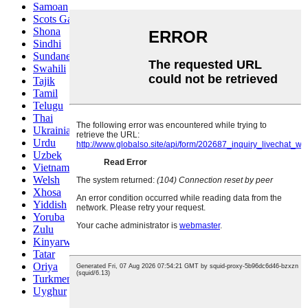
Samoan
Scots Gaelic
Shona
Sindhi
Sundanese
Swahili
Tajik
Tamil
Telugu
Thai
Ukrainian
Urdu
Uzbek
Vietnamese
Welsh
Xhosa
Yiddish
Yoruba
Zulu
Kinyarwanda
Tatar
Oriya
Turkmen
Uyghur