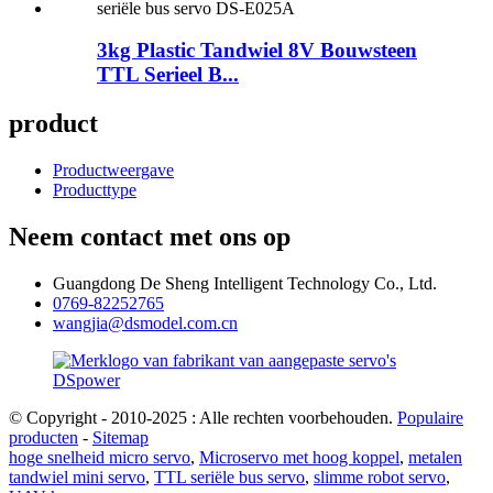
3kg Plastic Tandwiel 8V Bouwsteen
TTL Serieel B...
product
Productweergave
Producttype
Neem contact met ons op
Guangdong De Sheng Intelligent Technology Co., Ltd.
0769-82252765
wangjia@dsmodel.com.cn
© Copyright - 2010-2025 : Alle rechten voorbehouden.
Populaire
producten
-
Sitemap
hoge snelheid micro servo
,
Microservo met hoog koppel
,
metalen
tandwiel mini servo
,
TTL seriële bus servo
,
slimme robot servo
,