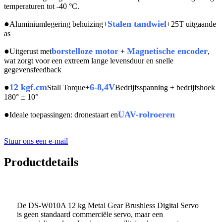
temperaturen tot -40 °C.
●
Stalen tandwiel
Aluminiumlegering behuizing+
+25T uitgaande
as
●
borstelloze motor
Magnetische encoder
Uitgerust met
+
,
wat zorgt voor een extreem lange levensduur en snelle
gegevensfeedback
●
12 kgf.cm
6-8,4V
Stall Torque+
Bedrijfsspanning + bedrijfshoek
180° ± 10°
●
UAV-rolroeren
Ideale toepassingen: dronestaart en
Stuur ons een e-mail
Productdetails
De DS-W010A 12 kg Metal Gear Brushless Digital Servo
is geen standaard commerciële servo, maar een