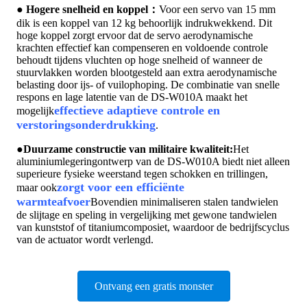
● Hogere snelheid en
koppel：
Voor een servo van 15 mm
dik is een koppel van 12 kg behoorlijk indrukwekkend. Dit
hoge koppel zorgt ervoor dat de servo aerodynamische
krachten effectief kan compenseren en voldoende controle
behoudt tijdens vluchten op hoge snelheid of wanneer de
stuurvlakken worden blootgesteld aan extra aerodynamische
belasting door ijs- of vuilophoping. De combinatie van snelle
respons en lage latentie van de DS-W010A maakt het
effectieve adaptieve controle en
mogelijk
verstoringsonderdrukking
.
●
Duurzame constructie van militaire kwaliteit:
Het
aluminiumlegeringontwerp van de DS-W010A biedt niet alleen
superieure fysieke weerstand tegen schokken en trillingen,
zorgt voor een efficiënte
maar ook
warmteafvoer
Bovendien minimaliseren stalen tandwielen
de slijtage en speling in vergelijking met gewone tandwielen
van kunststof of titaniumcomposiet, waardoor de bedrijfscyclus
van de actuator wordt verlengd.
Ontvang een gratis monster