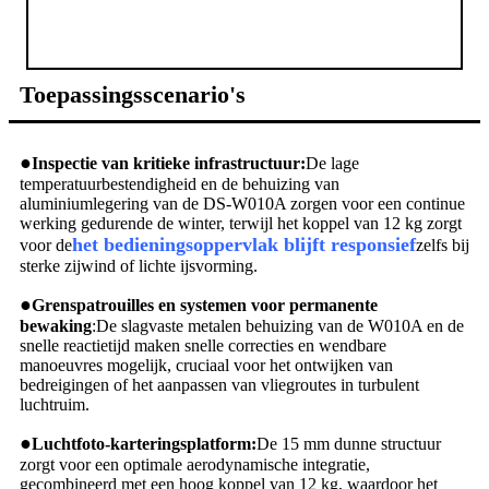
Toepassingsscenario's
●
Inspectie van kritieke infrastructuur:
De lage
temperatuurbestendigheid en de behuizing van
aluminiumlegering van de DS-W010A zorgen voor een continue
werking gedurende de winter, terwijl het koppel van 12 kg zorgt
het bedieningsoppervlak blijft responsief
voor de
zelfs bij
sterke zijwind of lichte ijsvorming.
●
Grenspatrouilles en systemen voor permanente
bewaking
:De slagvaste metalen behuizing van de W010A en de
snelle reactietijd maken snelle correcties en wendbare
manoeuvres mogelijk, cruciaal voor het ontwijken van
bedreigingen of het aanpassen van vliegroutes in turbulent
luchtruim.
●
Luchtfoto-karteringsplatform:
De 15 mm dunne structuur
zorgt voor een optimale aerodynamische integratie,
gecombineerd met een hoog koppel van 12 kg, waardoor het