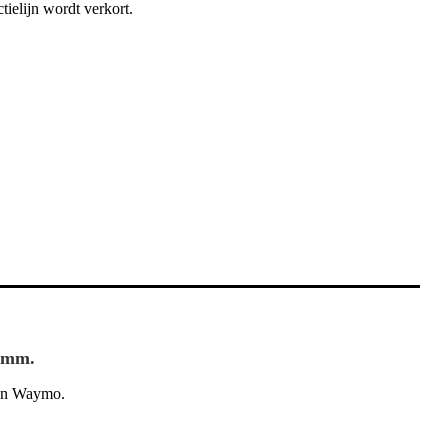
tielijn wordt verkort.
5 mm.
van Waymo.