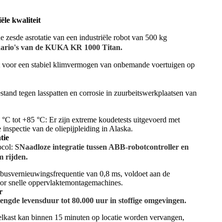
ële kwaliteit
 zesde asrotatie van een industriële robot van 500 kg
enario's van de KUKA KR 1000 Titan.
 voor een stabiel klimvermogen van onbemande voertuigen op
estand tegen lasspatten en corrosie in zuurbeitswerkplaatsen van
 °C tot +85 °C: Er zijn extreme koudetests uitgevoerd met
nspectie van de oliepijpleiding in Alaska.
tie
col: S
Naadloze integratie tussen ABB-robotcontroller en
 rijden.
 busvernieuwingsfrequentie van 0,8 ms, voldoet aan de
or snelle oppervlaktemontagemachines.
r
engde levensduur tot 80.000 uur in stoffige omgevingen.
lkast kan binnen 15 minuten op locatie worden vervangen,