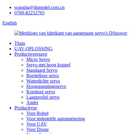
wangjia@dsmodel.com.cn
0769-82252765
English
Thuis
UAV-OPLOSSING
Productweergave
Micro Servo
Servo met hoog koppel
Standaard Servo
Borstelloze servo
Waterdichte servo
Hoogspanningsservo
Kernloze servo
Laagprofiel servo
Ander
Producttype
Voor Robot
Voor industriële automatisering
Voor UAV
Voor Drone