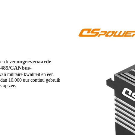
ongeëvenaarde
en levert
S-485/CANbus-
an militaire kwaliteit en een
r dan 10.000 uur continu gebruik
s op zee.