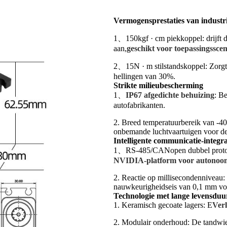
Vermogensprestaties van industri
1、150kgf · cm piekkoppel: drijft de
aan,
geschikt voor toepassingssc
2、15N · m stilstandskoppel: Zorgt
hellingen van 30%.
Strikte milieubescherming
1、
IP67 afgedichte behuizing
: B
autofabrikanten.
2. Breed temperatuurbereik van -40
onbemande luchtvaartuigen voor de i
Intelligente communicatie-integra
1、RS-485/CANopen dubbel proto
NVIDIA-platform voor autonoom
2. Reactie op millisecondenniveau:
nauwkeurigheidseis van 0,1 mm vo
Technologie met lange levensduu
1. Keramisch gecoate lagers: E
Verl
2. Modulair onderhoud: De tandwie