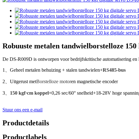
Robuuste metalen tandwielborstelloze 150
De DS-R009D is ontworpen voor bedrijfskritische automatisering en 
1、Geheel metalen behuizing + stalen tandwielen+
RS485-bus
2、Uitgerust met
Borstelloze motor
en magnetische encoder
3、
150 kgf·cm koppel
+0,26 sec/60° snelheid+18-28V hoge spannin
Stuur ons een e-mail
Productdetails
Productlabels