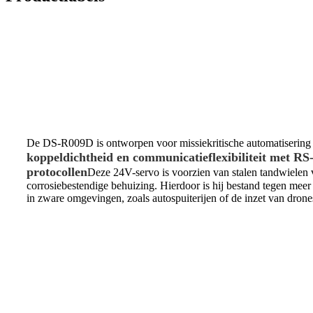
De DS-R009D is ontworpen voor missiekritische automatisering 
koppeldichtheid en communicatieflexibiliteit met R
protocollen
Deze 24V-servo is voorzien van stalen tandwielen v
corrosiebestendige behuizing. Hierdoor is hij bestand tegen mee
in zware omgevingen, zoals autospuiterijen of de inzet van drone